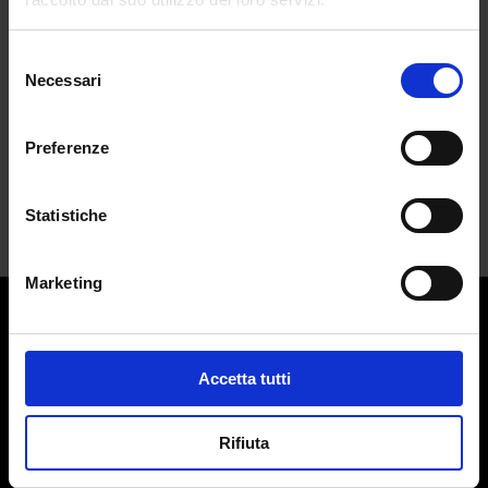
da
Benedetta Capone
|
Giu 8, 2023
|
FASHION
Selezione
Necessari
Nelle mete italiane più hot dell'estate
del
2023...
consenso
Preferenze
Statistiche
Marketing
Contatti:
redazione@adlmag.it
Accetta tutti
ACCADEMIA DEL LUSSO
Logo ADLMag è stato realizzato dall’ Art Director Patrizio
Rifiuta
Squeglia
Testata giornalistica online registrata il 13 Settembre 2023