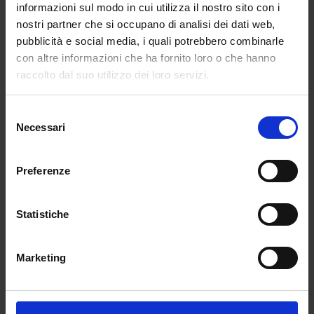
informazioni sul modo in cui utilizza il nostro sito con i
nostri partner che si occupano di analisi dei dati web,
ESXENCE. PROFUMERIA ARTISTICA A
MILANO
pubblicità e social media, i quali potrebbero combinarle
da
Redazione
|
Mar 30, 2016
|
FASHION
,
con altre informazioni che ha fornito loro o che hanno
Uncategorized
raccolto dal suo utilizzo dei loro servizi.
Profumeria artistica. Profumi d’autore. La
Selezione
città di Milano accoglie Esxence – The Art
Necessari
del
of Excellence. Dal 31 marzo al 3 aprile, nel
consenso
cuore del nuovo Skyline milanese, nella
Preferenze
moderna area che ha preso il nome di Porta
Nuova Events District, sorge The Mall, uno
spazio unico, innovativo e di design, che
Statistiche
sarà esclusiva cornice dell’ottava […]
Marketing