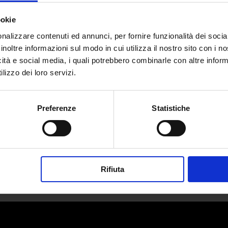
ookie
nalizzare contenuti ed annunci, per fornire funzionalità dei socia
inoltre informazioni sul modo in cui utilizza il nostro sito con i 
icità e social media, i quali potrebbero combinarle con altre inform
l Europe: i treni più arcobaleno d’Eu
lizzo dei loro servizi.
da
Pietro Zuccotti
|
Dic 11, 2023
|
LIFESTYLE
Preferenze
Statistiche
Rail Europe, il principale fornitore di...
Rifiuta