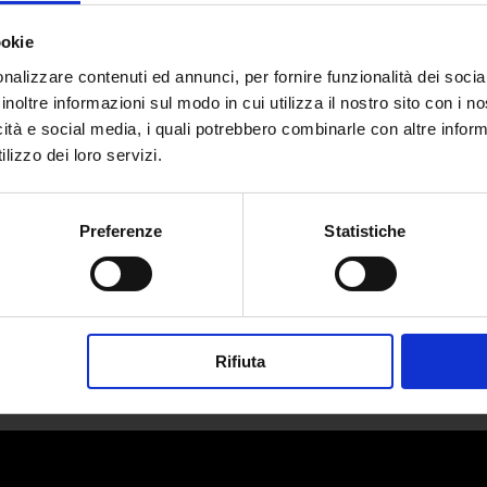
ookie
nalizzare contenuti ed annunci, per fornire funzionalità dei socia
inoltre informazioni sul modo in cui utilizza il nostro sito con i 
icità e social media, i quali potrebbero combinarle con altre inform
Cravatte: l’eccellenza sartoriale mad
lizzo dei loro servizi.
da
Gabriele Cruciani
|
Ott 20, 2025
|
FASHION
Preferenze
Statistiche
Dalla tradizione familiare all’internazionalità...
Rifiuta