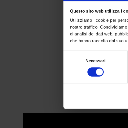
Questo sito web utilizza i c
Utilizziamo i cookie per perso
nostro traffico. Condividiamo 
di analisi dei dati web, pubbl
Talarico 
che hanno raccolto dal suo uti
Selezione
Necessari
del
consenso