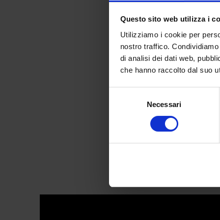
Questo sito web utilizza i c
Utilizziamo i cookie per perso
nostro traffico. Condividiamo 
di analisi dei dati web, pubbl
Tafhee
che hanno raccolto dal suo uti
Selezione
Necessari
del
consenso