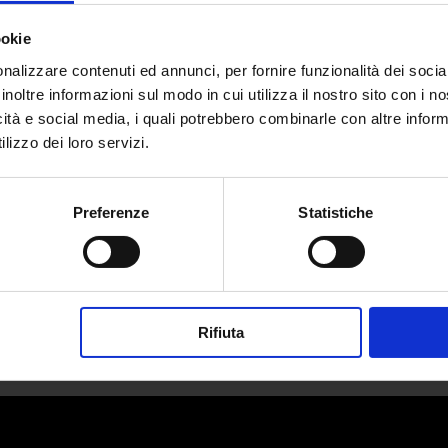
ookie
nalizzare contenuti ed annunci, per fornire funzionalità dei socia
inoltre informazioni sul modo in cui utilizza il nostro sito con i 
icità e social media, i quali potrebbero combinarle con altre inform
t: le corse clandestine dell’Arabia 
lizzo dei loro servizi.
da
Emma Sabatini
|
Ott 27, 2025
|
LIFESTYLE
Preferenze
Statistiche
Tra boom economico e industrializzazione,...
Rifiuta