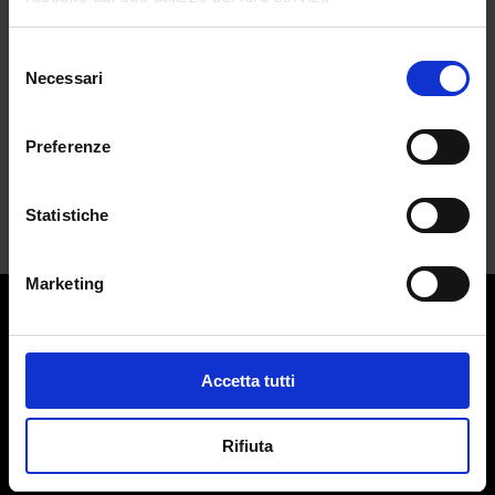
moda e Gen Z
da
Redazione
|
Giu 30, 2026
|
FASHION
Selezione
Necessari
del
Layering, un'estetica minimalista che
consenso
richiama...
Preferenze
Statistiche
Marketing
Contatti:
redazione@adlmag.it
Accetta tutti
ACCADEMIA DEL LUSSO
Logo ADLMag è stato realizzato dall’ Art Director Patrizio
Rifiuta
Squeglia
Testata giornalistica online registrata il 13 Settembre 2023