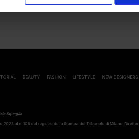
ITORIAL
BEAUTY
FASHION
LIFESTYLE
NEW DESIGNERS
izio Squeglia
bre 2023 al n. 108 del registro della Stampa del Tribunale di Milano. Diret