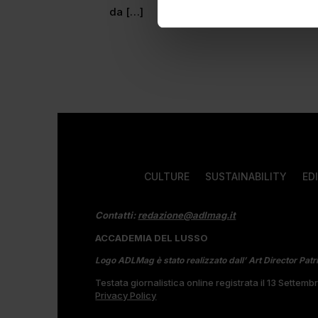
da […]
CULTURE
SUSTAINABILITY
ED
Contatti:
redazione@adlmag.it
ACCADEMIA DEL LUSSO
Logo ADLMag è stato realizzato dall’ Art Director Patr
Testata giornalistica online registrata il 13 Settem
Privacy Policy