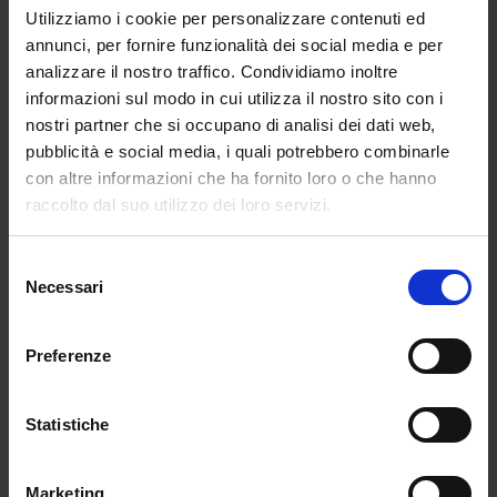
Utilizziamo i cookie per personalizzare contenuti ed
In sintesi si tratta di surrogati di
annunci, per fornire funzionalità dei social media e per
presenza: non nascono per liberare
analizzare il nostro traffico. Condividiamo inoltre
l’uomo dalle fatiche fisiche, ma da
informazioni sul modo in cui utilizza il nostro sito con i
quelle emozionali.
nostri partner che si occupano di analisi dei dati web,
È la linea che divide lo strumento tecnologico dal
pubblicità e social media, i quali potrebbero combinarle
soggetto tecnologico, un nuovo modo di intendere
con altre informazioni che ha fornito loro o che hanno
la tecnologia.
raccolto dal suo utilizzo dei loro servizi.
La domanda sorge spontanea: ma perché?
Selezione
il CEO ha parlato di una risposta a una crisi
Necessari
del
demografica e relazionale molto presente in Cina.
consenso
L’isolamento urbano e i ritmi di lavoro incessanti
Preferenze
lasciano poco spazio alle relazioni umane. Quindi
invece di trovare una soluzione a questa tendenza
strutturale, hanno deciso di trovare una soluzione a
Statistiche
A.I. suoi effetti, che è un modo di affrontare la cosa.
Marketing