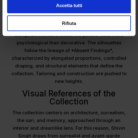
Accetta tutti
The color palette is inspired by a painting by Francis
Bacon, the designer’s favorite artist. Here, too,
Rifiuta
color is used emotionally, featuring muted tones
alongside intense shades; the palette feels more
psychological than decorative. The silhouettes
follow the lineage of *Absent Findings*,
characterized by elongated proportions, controlled
draping, and structural elements that define the
collection. Tailoring and construction are pushed to
new heights.
Visual References of the
Collection
The collection centers on architecture, surrealism,
the sari, and memory, approached through an
interior and dreamlike lens. For this reason, Shivin
Singh draws from surrealist and avant-garde