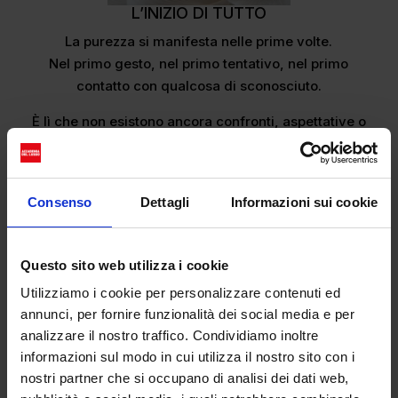
L’INIZIO DI TUTTO
La purezza si manifesta nelle prime volte.
Nel primo gesto, nel primo tentativo, nel primo
contatto con qualcosa di sconosciuto.
È lì che non esistono ancora confronti, aspettative o
abitudini: solo presenza.
Ogni ripetizione aggiunge esperienza. E con essa
arrivano consapevolezza, memoria,
Consenso
Dettagli
Informazioni sui cookie
trasformazione.
Non è una perdita, ma un passaggio. Tuttavia,
Questo sito web utilizza i cookie
quell’attimo iniziale resta unico, impossibile da
ricreare.
Utilizziamo i cookie per personalizzare contenuti ed
annunci, per fornire funzionalità dei social media e per
È il momento in cui tutto è ancora aperto, in cui ogni
analizzare il nostro traffico. Condividiamo inoltre
possibilità esiste senza essere ancora stata scelta.
informazioni sul modo in cui utilizza il nostro sito con i
nostri partner che si occupano di analisi dei dati web,
FRAGILITA’ CHE DIVENTA BELLEZZA