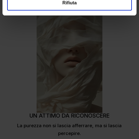
Rifiuta
UN ATTIMO DA RICONOSCERE
La purezza non si lascia afferrare, ma si lascia
percepire.