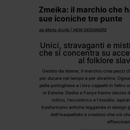
Zmeika: il marchio che ha
sue iconiche tre punte
da
Marta Arcifa
|
NEW DESIGNERS
Unici, stravaganti e mis
che si concentra su acce
al folklore sla
Gestito da donne, il marchio crea pezzi ch
per durare nel tempo e per divertire. Ognu
pelle portoghese e i loro cappelli in feltro 
in Estonia. Dasha e Fanya hanno deciso d
mitico, l’eccentrico e l’insolito. Ispir
trasformano antiche leggende in design g
dell’inaspettato e credono che ciò ch
affascinan