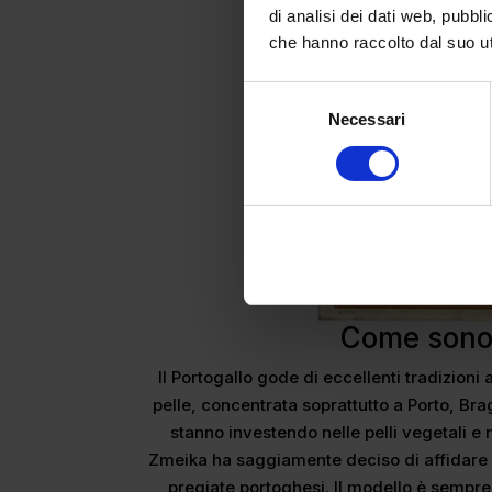
di analisi dei dati web, pubbl
che hanno raccolto dal suo uti
Selezione
Necessari
del
consenso
Come sono 
Il Portogallo gode di eccellenti tradizioni
pelle, concentrata soprattutto a Porto, Bra
stanno investendo nelle pelli vegetali e 
Zmeika ha saggiamente deciso di affidare i s
pregiate portoghesi. Il modello è sempre 