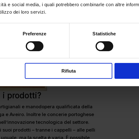
icità e social media, i quali potrebbero combinarle con altre inform
lizzo dei loro servizi.
Preferenze
Statistiche
Rifiuta
i prodotti?
 artigianali e manodopera qualificata della
ga e Aveiro. Inoltre le concerie portoghese
nell’innovazione tecnologica del settore.
uoi prodotti – tranne i cappelli – alle pelli
uguale, ma la scelta è varia. È possibile