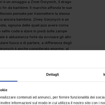
ori è un omaggio a Zmei Gorynich, il drago
ni fin da bambine. Il marchio affonda le sue
ollezioni pensate per trasmettere la stessa
ano ancora bambine. Zmey Gorynych è un
este, ognuna delle quali può avere corna
 sette code e stare in piedi sulle zampe
ale è abbastanza forte da avvisare gli altri
utare fuoco e di parlare, a differenza degli
 Gorynych è anche considerato enorme, al
 oscurare il sole quando vola.
Dettagli
ookie
nalizzare contenuti ed annunci, per fornire funzionalità dei socia
inoltre informazioni sul modo in cui utilizza il nostro sito con i 