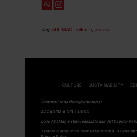
Tag:
ADL MAG
,
folklore
,
zmeika
CULTURE
SUSTAINABILITY
ED
Contatti:
redazione@adlmag.it
ACCADEMIA DEL LUSSO
Logo ADLMag è stato realizzato dall’ Art Director Patr
Testata giornalistica online registrata il 13 Settem
Privacy Policy