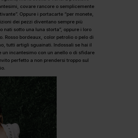
ncantesimi, covare rancore o semplicemente
ttivante”. Oppure i portacarte “per monete,
izioni dei pezzi diventano sempre più
o nati sotto una luna storta”, oppure i loro
so. Rosso bordeaux, color petrolio o pelo di
o, tutti artigli sguainati. Indossali se hai il
re un incantesimo con un anello o di sfidare
’invito perfetto a non prendersi troppo sul
io.