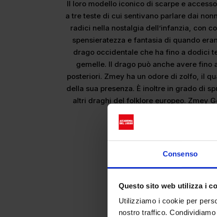
Il loro modello iconico di scarpe e access
a tre teste di cui sentivano parlare dai non
radici nella nostalgia dell’infanzia, con c
spensieratezza e fantasia di quando er
drago occidentale che ha fino a dodici t
gemelle. Il drago può anche avere fino a
posteriori. Zmey ha un odore di zolfo, il qu
della sua presenza. È inoltre in grado di sp
altri draghi del folklore europeo. Zmey
punto tale da essere capace di
Consenso
Questo sito web utilizza i c
Utilizziamo i cookie per perso
nostro traffico. Condividiamo 