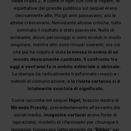
Veste Prada 2, e come in ogni cult che si rispetti, le
aspettative del grande pubblico sul sequel erano
decisamente alte. Più gli anni passavano, più le
attese crescevano. Nonostante alcune critiche, tutto
sommato il risultato è stato piacevole. Nulla di
eclatante; alcuni personaggi si sono evoluti in modo
singolare, mentre altri sono rimasti coerenti; ma ciò
che più ha colpito è stata
la messa in scena di un
mondo decisamente cambiato. Il confronto tra
oggi e vent’anni fa in ambito editoriale è abissale.
La stampa ha radicalmente trasformato i mezzi e i
metodi di comunicazione, e
la rivista cartacea si è
totalmente svuotata di significato.
Come racconta nel sequel
Nigel,
braccio destra di
Miranda Priestly
, precedentemente all’avvento dei
social media, i
magazine cartacei
erano fonte di
ispirazione, modello di riferimento per chiunque li
leggesse; fungevano letteralmente da “
Bibbia
” per