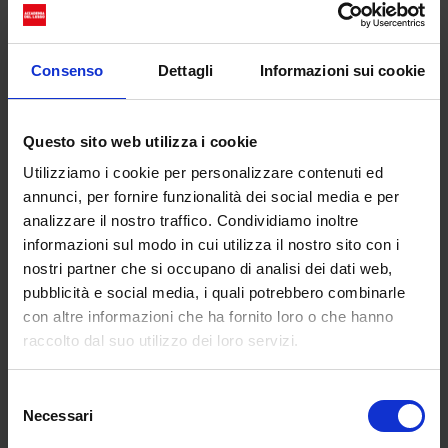
Oggi, con una frase, possiamo creare ciò che
desideriamo: un’immagine, come un testo, un film,
Consenso
Dettagli
Informazioni sui cookie
tutto. Digitiamo ciò che la nostra immaginazione
vorrebbe realizzare e dopo pochissimi secondi
otteniamo una sceneggiatura degna di
Wes
Questo sito web utilizza i cookie
Anderson
, una tela in perfetto stile
Picasso
, un
Utilizziamo i cookie per personalizzare contenuti ed
testo dall’
ironia calviniana
. Il potere di questa
annunci, per fornire funzionalità dei social media e per
mente è a dir poco sbalorditivo, qualcosa di mai
analizzare il nostro traffico. Condividiamo inoltre
visto prima. Ma a tratti spaventoso…
informazioni sul modo in cui utilizza il nostro sito con i
nostri partner che si occupano di analisi dei dati web,
Questo intrufolarsi graduale dell’AI
pubblicità e social media, i quali potrebbero combinarle
nelle nostre vite ha permesso di
con altre informazioni che ha fornito loro o che hanno
fare un uso/abuso di esse da parte
della gente comune.
raccolto dal suo utilizzo dei loro servizi.
La questione di fondo è che
non esiste ancora un
Selezione
parametro universale che definisca fino a che
Necessari
del
punto possiamo spingerci;
non c’è un giusto o uno
consenso