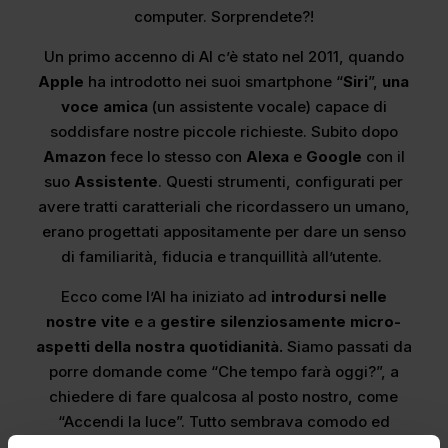
computer. Sorprendete?!
Un primo accenno di AI c’è stato nel 2011, quando
Apple
ha introdotto nei suoi smartphone “
Siri
”,
una
voce amica
(un assistente vocale) capace di
soddisfare nostre piccole richieste. Subito dopo
Amazon
fece lo stesso con
Alexa
e
Google
con il
suo
Assistente
. Questi strumenti, configurati per
avere tratti caratteriali che ricordassero un umano,
erano progettati appositamente per dare un senso
di familiarità, fiducia e tranquillità all’utente.
Ecco come l’AI ha iniziato ad
introdursi nelle
nostre vite
e a
gestire silenziosamente micro-
aspetti della nostra quotidianità.
Siamo passati da
porre domande come “Che tempo farà oggi?”, a
chiedere di fare qualcosa al posto nostro, come
“Accendi la luce”. Tutto sembrava comodo ed
innocente, ed è diventato
la nuova “normalità”.