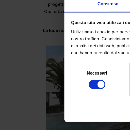
Consenso
progettate proprio con questo intento:
Giulietta e della Giulia, esponendole alla
dett
Questo sito web utilizza i c
La luce non era solo un elemento funzion
Utilizziamo i cookie per perso
visiva dell
nostro traffico. Condividiamo 
di analisi dei dati web, pubbl
che hanno raccolto dal suo uti
Selezione
Necessari
del
consenso