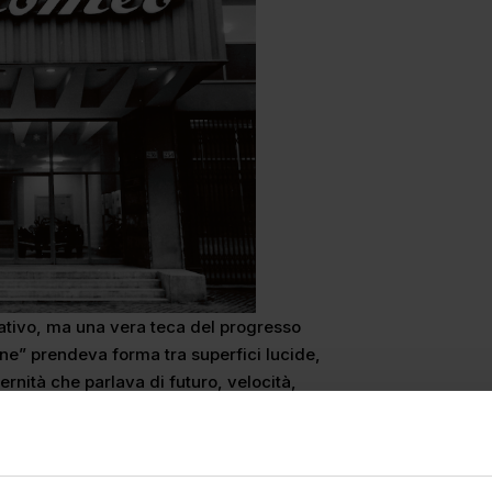
ativo, ma una vera teca del progresso
cione” prendeva forma tra superfici lucide,
rnità che parlava di futuro, velocità,
saltare l’eleganza delle automobili, per
ma ancora che mezzi di trasporto.
e studio, corridoi e scrivanie erano state