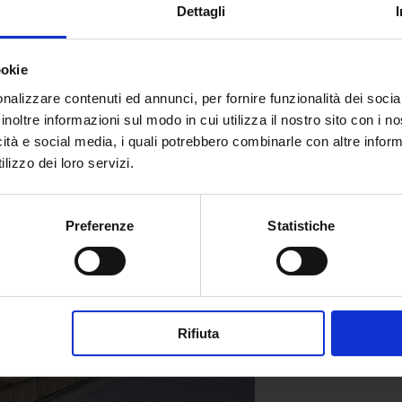
Dettagli
 mostrare al mondo le carrozzerie della
 luce naturale per farne risaltare curve e
agli.
ookie
ale, ma parte integrante della narrazione
nalizzare contenuti ed annunci, per fornire funzionalità dei socia
’Alfa Romeo.
inoltre informazioni sul modo in cui utilizza il nostro sito con i 
icità e social media, i quali potrebbero combinarle con altre inform
lizzo dei loro servizi.
Preferenze
Statistiche
Rifiuta