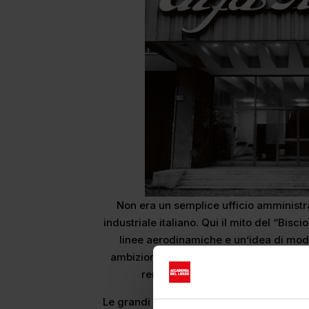
Non era un semplice ufficio amministr
industriale italiano. Qui il mito del “Bis
linee aerodinamiche e un’idea di mode
ambizione. Gli spazi erano pensati per e
renderle oggetti di desiderio pri
Le grandi vetrate che oggi illuminano aul