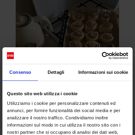
Consenso
Dettagli
Informazioni sui cookie
Questo sito web utilizza i cookie
Utilizziamo i cookie per personalizzare contenuti ed
annunci, per fornire funzionalità dei social media e per
analizzare il nostro traffico. Condividiamo inoltre
informazioni sul modo in cui utilizza il nostro sito con i
L’hygge è un invito a coltivare uno stato d’animo
nostri partner che si occupano di analisi dei dati web,
consapevole e autenticamente gioioso. Significa