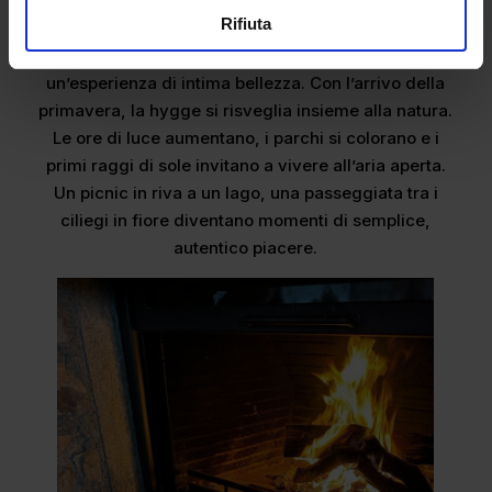
domestico e dal profumo speziato della cannella. I
Rifiuta
danesi sorseggiano
gløgg
, il tradizionale vin brulé, e
si rifugiano nei caffè, trasformando il freddo in
un’esperienza di intima bellezza. Con l’arrivo della
primavera, la hygge si risveglia insieme alla natura.
Le ore di luce aumentano, i parchi si colorano e i
primi raggi di sole invitano a vivere all’aria aperta.
Un picnic in riva a un lago, una passeggiata tra i
ciliegi in fiore diventano momenti di semplice,
autentico piacere.