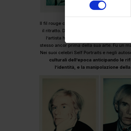
consenso
Il fil rouge che attraversa l’intera mostra,
il ritratto. Dalle prime illustrazioni giovanil
l’artista ha esplorato ossessivamente il
stesso ancor prima della sua arte. Fu un m
Nei suoi celebri Self Portraits e negli autosc
culturali dell’epoca anticipando le 
l’identità, e la manipolazione del