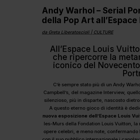
Andy Warhol – Serial Portr
della Pop Art all’Espace
da
Greta Liberatoscioli
|
CULTURE
All’Espace Louis Vuitt
che ripercorre la metam
iconico del Novecento
Port
C’è sempre stato più di un Andy Warhol.
Campbell’s, del magazine Interview, quello
silenzioso, più in disparte, nascosto dietro
A questo eterno gioco di identità è ded
nuova esposizione dell’Espace Louis Vui
les-Murs della Fondation Louis Vuitton, la
opere celebri, e meno note, confermando 
con il suo pubblico internazionale i capolav