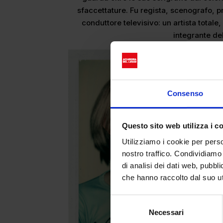
sfaccettature. Fu regista, scenografo, p
conduttore televisivo: un artista total
integrante de
Consenso
Questo sito web utilizza i c
Utilizziamo i cookie per perso
nostro traffico. Condividiamo 
di analisi dei dati web, pubbl
che hanno raccolto dal suo uti
Selezione
Necessari
del