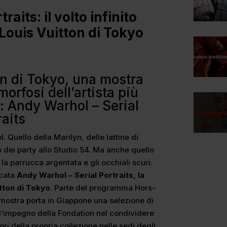
aits: il volto infinito
 Louis Vuitton di Tokyo
on di Tokyo, una mostra
orfosi dell’artista più
: Andy Warhol – Serial
raits
 Quello della Marilyn, delle lattine di
 dei party allo Studio 54. Ma anche quello
 la parrucca argentata e gli occhiali scuri.
icata
Andy Warhol – Serial Portraits, la
tton di Tokyo
. Parte del programma Hors-
 mostra porta in Giappone una selezione di
l’impegno della Fondation nel condividere
ori della propria collezione nelle sedi degli