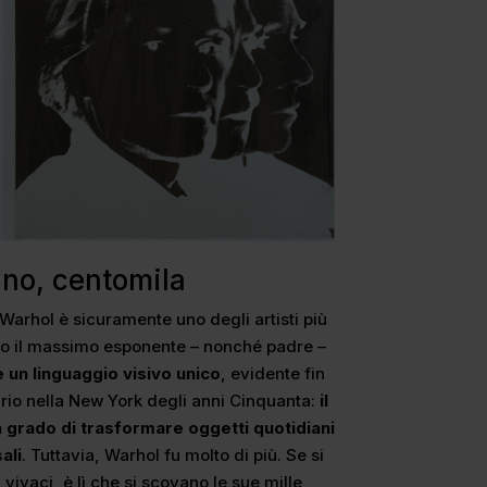
no, centomila
Warhol è sicuramente uno degli artisti più
to il massimo esponente – nonché padre –
 un linguaggio visivo unico
, evidente fin
tario nella New York degli anni Cinquanta:
il
in grado di trasformare oggetti quotidiani
ali
. Tuttavia, Warhol fu molto di più. Se si
 vivaci, è lì che si scovano le sue mille