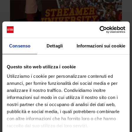
Perché ha senso (e cosa
rischia)
Consenso
Dettagli
Informazioni sui cookie
Questo progetto riflette il potere crescente
dell’economia dei creator. Dopo aver guadagnato
Questo sito web utilizza i cookie
milioni su Twitch e YouTube, Cenat restituisce alla
comunità mettendo le basi per una nuova
Utilizziamo i cookie per personalizzare contenuti ed
“educazione digital”. Secondo
Hypebeast
e
People
,
annunci, per fornire funzionalità dei social media e per
l’iniziativa è vista come un modello innovativo per
analizzare il nostro traffico. Condividiamo inoltre
imparare.
informazioni sul modo in cui utilizza il nostro sito con i
nostri partner che si occupano di analisi dei dati web,
Ma non mancano le critiche: alcuni esperti mettono
pubblicità e social media, i quali potrebbero combinarle
in guardia contro la pressione psicologica,
con altre informazioni che ha fornito loro o che hanno
suggerendo che una full immersion può essere
raccolto dal suo utilizzo dei loro servizi.
estenuante. Inoltre, processi selettivi e dinamiche di