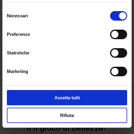
“successo” possono creare rivalità o esclusioni
Selezione
emotive.
Necessari
del
Reazioni e retroscena
consenso
Preferenze
Tra chi è stato accettato e chi no, si sono generate
meme e polemiche. Alcuni creator esclusi, come
Zoe Spencer o King Harris, hanno espresso
Statistiche
delusione pubblica, criticando il processo di
selezione percepito come arbitrario.
Marketing
Cenat però ha risposto live puntualizzando che lo
scopo è portare autenticità e creatività, non solo
fama. Ha difeso la decisione di selezionare un mix
Accetta tutti
di profili, esclusivamente per garantire diversità ed
equilibrio all’esperienza
Rifiuta
Streamer University: la svolta
o il gioco di bellezza?