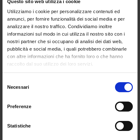
Questo sito web utilizza i cookie
mette al centro la loro esperienza, rendendo
Utilizziamo i cookie per personalizzare contenuti ed
l’ambiente più sicuro e inclusivo. Bumble si
annunci, per fornire funzionalità dei social media e per
distingue anche per la possibilità di usarla in
analizzare il nostro traffico. Condividiamo inoltre
modalità friends e per essere stata tra le prime
informazioni sul modo in cui utilizza il nostro sito con i
piattaforme a introdurre la verifica delle foto: un
nostri partner che si occupano di analisi dei dati web,
passo importante per garantire trasparenza e
pubblicità e social media, i quali potrebbero combinarle
ridurre i rischi di catfishing. Che si stia cercando
con altre informazioni che ha fornito loro o che hanno
l’anima gemella o solo nuove conoscenze, oggi c’è
raccolto dal suo utilizzo dei loro servizi.
un’app per ogni desiderio. E ogni swipe potrebbe
cambiare tutto.
Selezione
Necessari
Il dating online oggetto di
del
consenso
spettacolo e giudizio
Preferenze
Statistiche