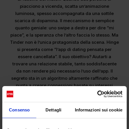
piacciono a vicenda, scatta un’animazione
luminosa, spesso accompagnata da una sottile
scarica di dopamina. Il meccanismo è semplice
quanto geniale: uno swipe a destra per dire “mi
piace”, e la speranza che l’altro faccia lo stesso. Ma
Tinder non è l’unica protagonista della scena. Hinge
si presenta come “l’app di dating pensata per
essere cancellata”. Il suo obiettivo? Aiutarti a
trovare una relazione stabile, tanto soddisfacente
da non rendere più necessario l’uso dell’app. Il
segreto sta in un algoritmo altamente raffinato che
punta a creare connessioni basate su interessi
comuni. E proprio per questo la personalizzazione
del profilo è essenziale: più informazioni dai, più
probabile sarà trovare qualcuno in sintonia con te.
Consenso
Dettagli
Informazioni sui cookie
Poi c’è Bumble, l’app che ha rivoluzionato le
dinamiche di approccio. Nella versione dating, sono
le donne a fare la prima mossa. Una scelta che