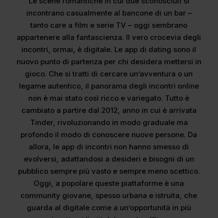
Le scene romantiche in cui due sconosciuti si
incontrano casualmente al bancone di un bar –
tanto care a film e serie TV – oggi sembrano
appartenere alla fantascienza. Il vero crocevia degli
incontri, ormai, è digitale. Le app di dating sono il
nuovo punto di partenza per chi desidera mettersi in
gioco. Che si tratti di cercare un’avventura o un
legame autentico, il panorama degli incontri online
non è mai stato così ricco e variegato. Tutto è
cambiato a partire dal 2012, anno in cui è arrivata
Tinder, rivoluzionando in modo graduale ma
profondo il modo di conoscere nuove persone. Da
allora, le app di incontri non hanno smesso di
evolversi, adattandosi a desideri e bisogni di un
pubblico sempre più vasto e sempre meno scettico.
Oggi, a popolare queste piattaforme è una
community giovane, spesso urbana e istruita, che
guarda al digitale come a un’opportunità in più