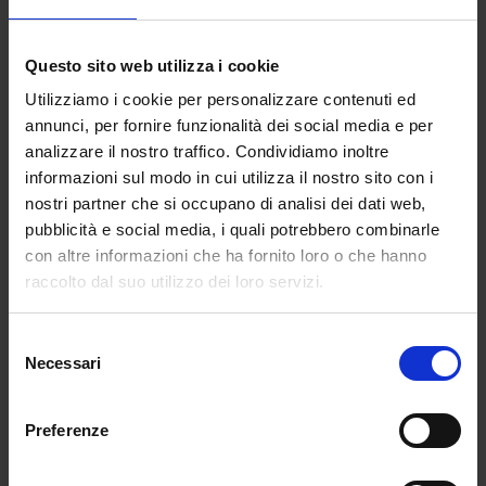
differenza della vanità tra grandi e piccini sta
proprio il suo utilizzo. Da piccoli è spontanea e
legata alla necessità di esplorare la propria identità,
Questo sito web utilizza i cookie
da grandi diventa uno strumento con cui difendersi
Utilizziamo i cookie per personalizzare contenuti ed
per compensare le proprie insicurezze. E sui social
annunci, per fornire funzionalità dei social media e per
questo è visibilissimo.
analizzare il nostro traffico. Condividiamo inoltre
informazioni sul modo in cui utilizza il nostro sito con i
C’è da dire che negli adulti la vanità è un
nostri partner che si occupano di analisi dei dati web,
sentimento più che consapevole, mentre nei
pubblicità e social media, i quali potrebbero combinarle
bambini è completamente ingenua, insomma, non si
con altre informazioni che ha fornito loro o che hanno
fa apposta. Forse se non ci fossero stati solo modelli
raccolto dal suo utilizzo dei loro servizi.
di eccellenza in quanto a successo e bellezza, non
avremmo lo spasmodico desiderio di perfezione
Selezione
che ci porta a dover dimostrare a tutti che siamo
Necessari
del
sempre meglio degli altri, soprattutto di loro.
consenso
In questo senso è necessario
Preferenze
aiutare i bambini a sviluppare
empatia e attenzione verso gli altri,
promuovendo giochi di