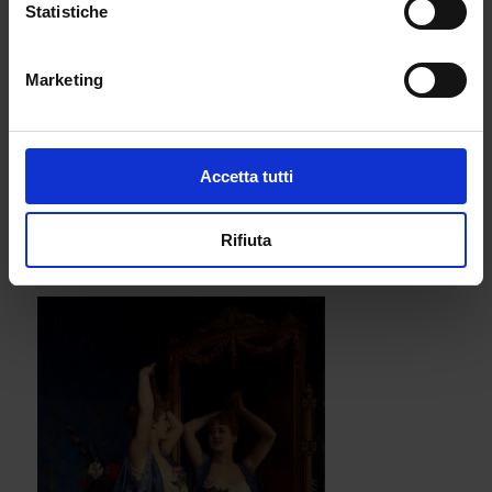
Statistiche
cooperazione, più che di
competizione.
Marketing
La parte dell’adolescenza ve la risparmio, penso
che l’esperienza personale di questo momento di
confusione generale sia giusto rimanga privato per
ognuno di noi, ma provate ad immaginare le
Accetta tutti
difficoltà che si possono avere senza una buona
educazione su cose come l’accettazione di sé stessi
Rifiuta
o almeno un accenno al concetto di autostima.