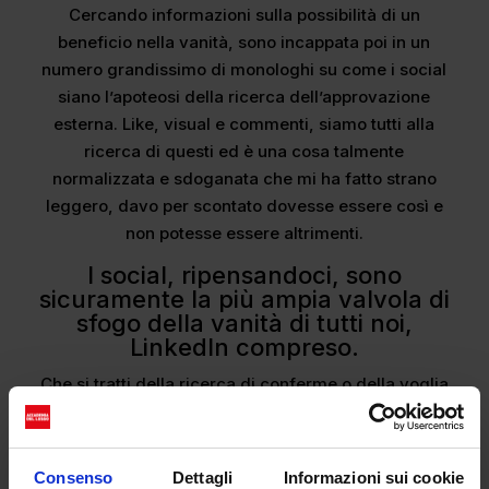
Cercando informazioni sulla possibilità di un
beneficio nella vanità, sono incappata poi in un
numero grandissimo di monologhi su come i social
siano l’apoteosi della ricerca dell’approvazione
esterna. Like, visual e commenti, siamo tutti alla
ricerca di questi ed è una cosa talmente
normalizzata e sdoganata che mi ha fatto strano
leggero, davo per scontato dovesse essere così e
non potesse essere altrimenti.
I social, ripensandoci, sono
sicuramente la più ampia valvola di
sfogo della vanità di tutti noi,
LinkedIn compreso.
Che si tratti della ricerca di conferme o della voglia
di far vedere agli altri quanto siamo meglio noi, sui
social si trova sempre il modo di dare adito a
questo pregio/difetto peccaminoso. Pensate che la
Consenso
Dettagli
Informazioni sui cookie