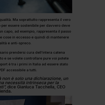
ualità. Ma soprattutto rappresenta il vero
to per essere sostenibile per davvero deve
i un capo, ad esempio, rappresenta il passo
re cose in eccesso e quindi di mantenere
lità e anti-spreco.
ssario prendersi cura dell’intera catena
tto e se volete controllare pure voi potete
eport è tra i primi in Italia ad essere stato
DF accessibile a tutti.
tà non è solo una dichiarazione, un
a necessità intrinseca per la
ti”,
dice Gianluca Tacchella, CEO
zienda.