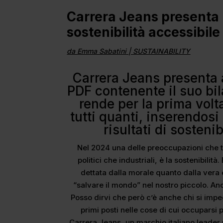
Carrera Jeans presenta i
sostenibilità accessibile
da
Emma Sabatini
|
SUSTAINABILITY
Carrera Jeans presenta
PDF contenente il suo bila
rende per la prima volt
tutti quanti, inserendosi 
risultati di sosteni
Nel 2024 una delle preoccupazioni che t
politici che industriali, è la sostenibilit
dettata dalla morale quanto dalla vera 
“salvare il mondo” nel nostro piccolo. Anc
Posso dirvi che però c’è anche chi si impe
primi posti nelle cose di cui occuparsi 
Carrera Jeans, un marchio italiano leader 