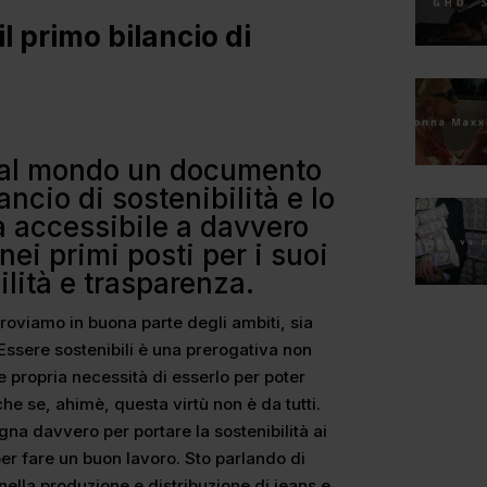
l primo bilancio di
 al mondo un documento
ncio di sostenibilità e lo
a accessibile a davvero
nei primi posti per i suoi
bilità e trasparenza.
roviamo in buona parte degli ambiti, sia
à. Essere sostenibili è una prerogativa non
e propria necessità di esserlo per poter
he se, ahimè, questa virtù non è da tutti.
gna davvero per portare la sostenibilità ai
per fare un buon lavoro. Sto parlando di
nella produzione e distribuzione di jeans e