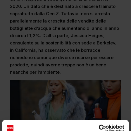
2020. Un dato che è destinato a crescere trainato
soprattutto dalla Gen Z. Tuttavia, non si arresta
parallelamente la crescita delle vendite delle
bottigliette d’acqua che aumentano di anno in anno
di circa l’1,2%. D’altra parte, Jessica Heiges,
consulente sulla sostenibilità con sede a Berkeley,
in California, ha osservato che le borracce
richiedono comunque diverse risorse per essere
prodotte, quindi averne troppe non è un bene
neanche per l’ambiente.