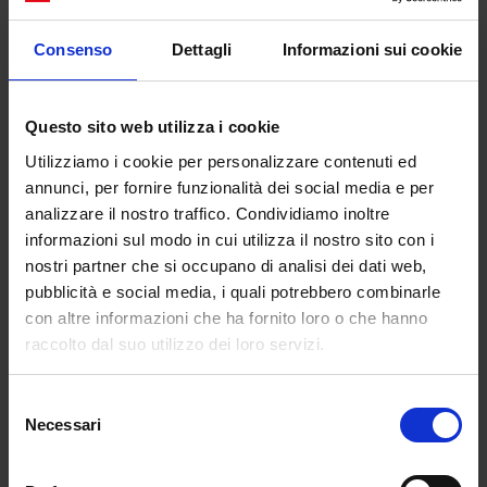
Consenso
Dettagli
Informazioni sui cookie
Le borracce virali sui social
Questo sito web utilizza i cookie
Così la loro estetica si è via via evoluta,
Utilizziamo i cookie per personalizzare contenuti ed
perfezionando al contempo bellezza e funzionalità
annunci, per fornire funzionalità dei social media e per
al punto che oggi conferiscono perfino una certa
analizzare il nostro traffico. Condividiamo inoltre
coolness a chi li possiede. Coolness accentuata poi
informazioni sul modo in cui utilizza il nostro sito con i
dal fatto che nel tempo la borraccia è diventata
nostri partner che si occupano di analisi dei dati web,
simbolo di un’etica più sostenibile.
pubblicità e social media, i quali potrebbero combinarle
Conseguentemente all’ascesa delle borracce, sui
con altre informazioni che ha fornito loro o che hanno
social sono nati dei veri e propri trend che
raccolto dal suo utilizzo dei loro servizi.
sembrano riflettere le nuove sensibilità sociali. Sotto
gli hashtag #WaterBottle e #WaterTok, che hanno
Selezione
totalizzato milioni di visualizzazioni, gli utenti hanno
Necessari
del
pubblicato migliaia di video in cui mostrano con
consenso
fierezza le loro collezione di borracce. Oppure in cui