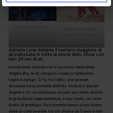
Lais Ribeiro, Victoria’s
Heidi Klum, Victoria’s
Secret Fashion Show 2015
Secret Fashion Show
2008
Adriana Lima detiene il numero maggiore di
ali indossate in tutta la storia dello show con
ben 24 set di ali.
Inizialmente inserite con il successo della linea
Angels Bra
, le ali vengono create in tantissime
taglie e design. Ci fu, tra l’altro, una grande
divisione tra le modelle definite
Victoria’s Secret
Angels
e chi ne indossava un paio piccolino. Anche
la grandezza rappresentava, a suo modo, un certo
livello di prestigio. Ovviamente hanno avuto la loro
dose di controversie: tra chi sfilava da 5 anni e non