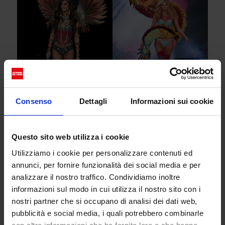
Consenso
Dettagli
Informazioni sui cookie
Lily Donaldson, Victoria’s
Secret Fashion Show 2017
Taylor Marie Hill, Victoria’s
Questo sito web utilizza i cookie
Secret Fashion Show 2017
Utilizziamo i cookie per personalizzare contenuti ed
annunci, per fornire funzionalità dei social media e per
Insomma, non parliamo di accuse di poco conto,
analizzare il nostro traffico. Condividiamo inoltre
ma vere e proprie violazioni di diritti e dinamiche
informazioni sul modo in cui utilizza il nostro sito con i
davvero spiacevoli.
nostri partner che si occupano di analisi dei dati web,
pubblicità e social media, i quali potrebbero combinarle
Ora, dopo un grande lavoro di