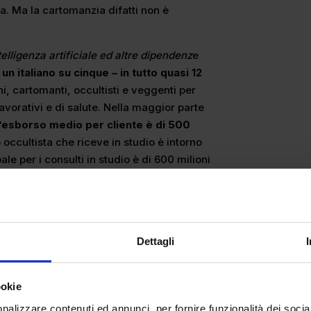
a. Ma la cartomanzia difatti non è
lligenza artificiale ed altre dipendenz
e
e
un italiano su cinque – in tutto quasi 12
hi, cartomanti, occultisti e veggenti per
lavorativi e di salute. Nella maggior parte
’esborso medio per cliente è di 500
occultista che riceve in studio è intorno
ale per i consulti in studio è di 600 milioni
le.
Dettagli
ookie
nalizzare contenuti ed annunci, per fornire funzionalità dei socia