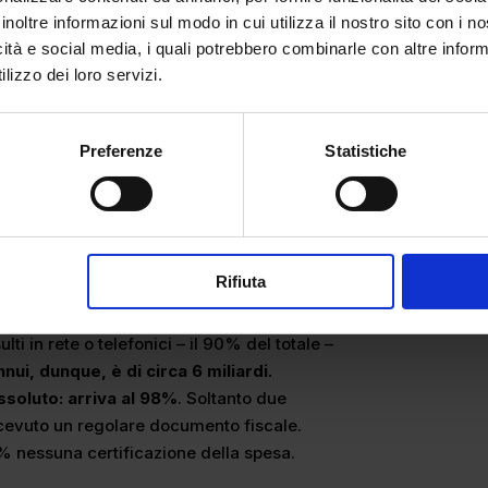
inoltre informazioni sul modo in cui utilizza il nostro sito con i 
icità e social media, i quali potrebbero combinarle con altre inform
lizzo dei loro servizi.
Preferenze
Statistiche
Rifiuta
a, su ogni 10 appuntamenti dai maghi, 9
ti in rete o telefonici – il 90% del totale –
annui, dunque, è di circa 6 miliardi.
assoluto: arriva al 98%
. Soltanto due
ricevuto un regolare documento fiscale.
% nessuna certificazione della spesa.