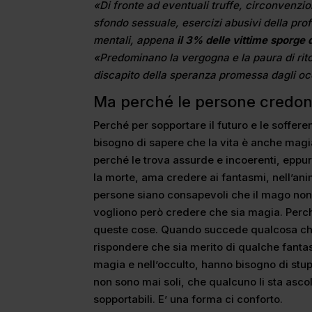
«Di fronte ad eventuali truffe, circonvenzio
sfondo sessuale, esercizi abusivi della pr
mentali, appena
il 3% delle vittime sporge
«Predominano la vergogna e la paura di ritors
discapito della speranza promessa dagli oc
Ma perché le persone credono
Perché per sopportare il futuro e le soffe
bisogno di sapere che la vita è anche magia
perché le trova assurde e incoerenti, epp
la morte, ama credere ai fantasmi, nell’an
persone siano consapevoli che il mago non f
vogliono però credere che sia magia. Perch
queste cose. Quando succede qualcosa che
rispondere che sia merito di qualche fant
magia e nell’occulto, hanno bisogno di stu
non sono mai soli, che qualcuno li sta asc
sopportabili. E’ una forma ci conforto.