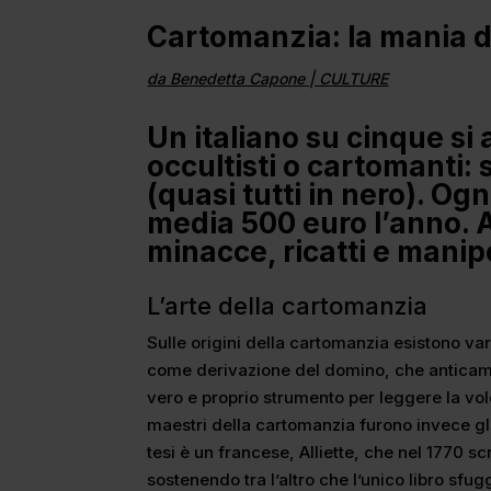
Cartomanzia: la mania d
da
Benedetta Capone
|
CULTURE
Un italiano su cinque si 
occultisti o cartomanti: 
(quasi tutti in nero). Og
media 500 euro l’anno. 
minacce, ricatti e manip
L’arte della cartomanzia
Sulle origini della cartomanzia esistono varie
come derivazione del domino, che anticam
vero e proprio strumento per leggere la volo
maestri della cartomanzia furono invece gli
tesi è un francese, Alliette, che nel 1770 s
sostenendo tra l’altro che l’unico libro sfugg