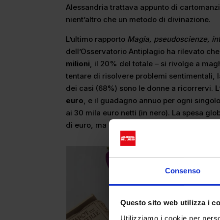
Alessandria trattava appunto di cartomanzi
nient’altro che un metodo di divinazione.
L’ultimo rapporto
Magia, pseudoscienze, inte
dell’Osservatorio Antiplagio ha rilevato ch
milioni
, il 20% del totale – si rivolge a mag
tentare di risolvere problemi sentimentali, 
dei casi (68%) sono le donne a ricorrervi.
L
euro
, e il guadagno annuo per ogni singolo 
ai 30 mila euro netti (in nero). La spesa glob
di euro, ma rappresenta solo il 10% del tota
Consenso
Questo sito web utilizza i c
Utilizziamo i cookie per perso