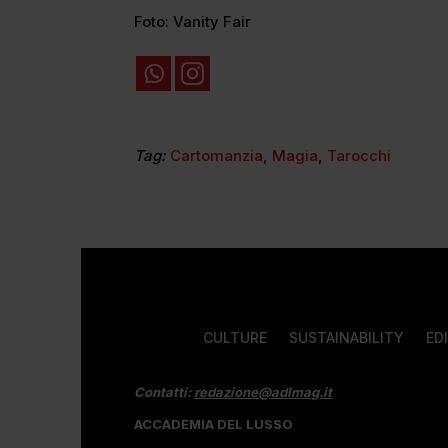
Foto: Vanity Fair
Tag:
Cartomanzia
,
Magia
,
Tarocchi
CULTURE
SUSTAINABILITY
ED
Contatti:
redazione@adlmag.it
ACCADEMIA DEL LUSSO