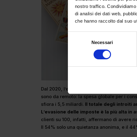
nostro traffico. Condividiamo 
di analisi dei dati web, pubbl
che hanno raccolto dal suo uti
Selezione
Necessari
del
consenso
Dal 2020, l’epoca dell’inizio della pandemi
sono da remoto: la spesa globale per i consul
sfiora i 5,5 miliardi.
Il totale degli introiti 
L’evasione delle imposte è la più alta in 
clienti su 100, infatti, affermano di avere 
Il 54% solo una quietanza anonima, e il 44