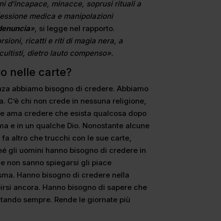
ni d’incapace, minacce, soprusi rituali a
ofessione medica e manipolazioni
 denuncia
»
, si legge nel rapporto.
ioni, ricatti e riti di magia nera, a
cultisti, dietro lauto compenso».
 nelle carte?
renza abbiamo bisogno di credere. Abbiamo
. C’è chi non crede in nessuna religione,
ure ama credere che esista qualcosa dopo
ima e in un qualche Dio. Nonostante alcune
a altro che trucchi con le sue carte,
é gli uomini hanno bisogno di credere in
 non sanno spiegarsi gli piace
asma. Hanno bisogno di credere nella
pirsi ancora. Hanno bisogno di sapere che
oltando sempre. Rende le giornate più