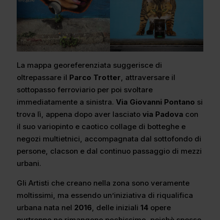
La mappa georeferenziata suggerisce di
oltrepassare il
Parco Trotter
, attraversare il
sottopasso ferroviario per poi svoltare
immediatamente a sinistra.
Via Giovanni Pontano
si
trova lì, appena dopo aver lasciato
via Padova
con
il suo variopinto e caotico collage di botteghe e
negozi multietnici, accompagnata dal sottofondo di
persone, clacson e dal continuo passaggio di mezzi
urbani.
Gli Artisti che creano nella zona sono veramente
moltissimi, ma essendo un’iniziativa di riqualifica
urbana nata nel
2016
, delle iniziali
14
opere
purtroppo ne rimangono pochissime, poichè spesso