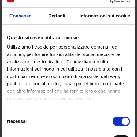
sulla coesione sociale e sull’economia locale. Le
opere d’arte hanno attirato visitatori da tutta la città
Consenso
Dettagli
Informazioni sui cookie
e turisti internazionali, e hanno contribuito a
rafforzare il
senso di comunità
tra i residenti,
creando uno spazio condiviso dove le persone
Questo sito web utilizza i cookie
possono incontrarsi, dialogare e partecipare a
Utilizziamo i cookie per personalizzare contenuti ed
eventi culturali.
annunci, per fornire funzionalità dei social media e per
analizzare il nostro traffico. Condividiamo inoltre
informazioni sul modo in cui utilizza il nostro sito con i
nostri partner che si occupano di analisi dei dati web,
pubblicità e social media, i quali potrebbero combinarle
con altre informazioni che ha fornito loro o che hanno
raccolto dal suo utilizzo dei loro servizi.
Selezione
Necessari
del
consenso
Workshop e laboratori coinvolgono perciò i