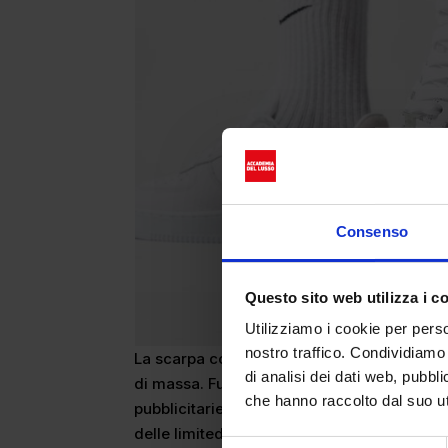
Consenso
Questo sito web utilizza i c
Utilizziamo i cookie per perso
nostro traffico. Condividiamo 
La scarpa con l’iconica suola a cerchi conce
di analisi dei dati web, pubbl
di massa. Fuori dal campo la sneakers acq
che hanno raccolto dal suo uti
pubblicitarie e mosse di marketing. Tra le a
delle limited edition. Modelli a produzione l
Selezione