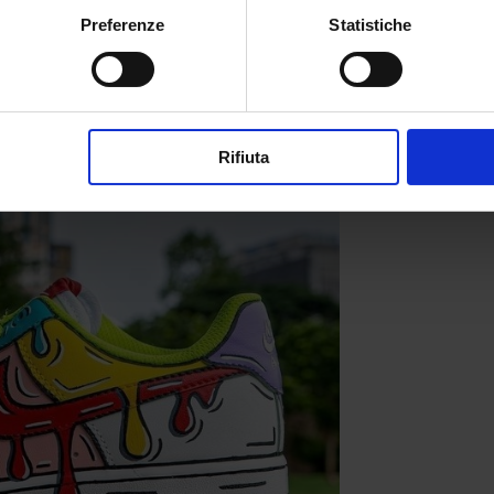
ir Force 1 diventa presto oggetto del
Preferenze
Statistiche
oronano ad icona della moda e fa scuola
io hanno o hanno avuto un paio di Air
Rifiuta