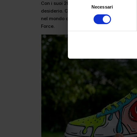
Con i suoi 2000 modelli realizzati la Nike A
Necessari
del
desiderio. Collaborazioni e sponsor la inc
consenso
nel mondo delle sneakers. Tutte nell’armad
Force.