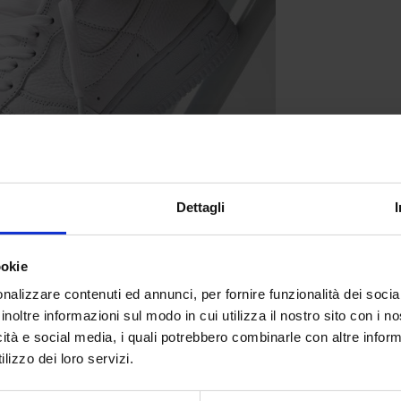
Dettagli
ookie
nalizzare contenuti ed annunci, per fornire funzionalità dei socia
inoltre informazioni sul modo in cui utilizza il nostro sito con i 
ntrici diventa presto parte della cultura
icità e social media, i quali potrebbero combinarle con altre inform
uisisce subito fama grazie a campagne
lizzo dei loro servizi.
zioni più riuscite c’è, senza dubbio, quella
imitata che fanno impazzire i collezionisti.