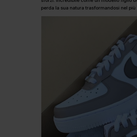
sforzi. Incredibile come un modello figlio d
perda la sua natura trasformandosi nel più