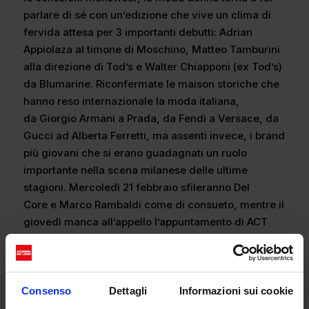
parlare di sé con un’edizione che vive un clima di
fervida attesa per 3 importanti debutti: Adrian
Appiolaza al timone di Moschino, Matteo Tamburini
alla direzione di Tod’s e Walter Chiapponi (ex Tod’s)
da Blumarine. Riconfermate le maison storiche che
hanno reso internazionale la moda italiana,
da Giorgio Armani a Prada, da Fendi a Versace, da
Gucci ad Alberta Ferretti, ma assenti invece, i brand
più giovani che si erano guadagnati un ruolo
importante nella scena milanese delle ultime
stagioni. Mercoledì 21 febbraio sfileranno Del
Core e Marco Rambaldi come di consueto, mentre il
giovedì manca all’appello l’appuntamento di ACT
N°1, ora sotto la sola direzione di
Luca Lin
, così
come venerdì 23 lascia un vuoto nella
programmazione Cormio.
Consenso
Dettagli
Informazioni sui cookie
La Milano Fashion Week 2024 vedrà il grande