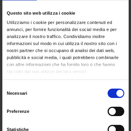
ritorno di Marni, che dopo un tour mondiale
riapproda nella città meneghina per la
Questo sito web utilizza i cookie
presentazione della collezione FW24/25,
Utilizziamo i cookie per personalizzare contenuti ed
di Elisabetta Franchi, assente nell’ultima edizione, e
annunci, per fornire funzionalità dei social media e per
di Francesca Liberatore. Domenica
analizzare il nostro traffico. Condividiamo inoltre
25, Dolce&Gabbana supporterà la designer
informazioni sul modo in cui utilizza il nostro sito con i
londinese dalle origini etiopi Feben, che nasce
nostri partner che si occupano di analisi dei dati web,
come forma di escapismo, esplorando temi quali
pubblicità e social media, i quali potrebbero combinarle
estetica e consapevolezza dell’identità nera,
con altre informazioni che ha fornito loro o che hanno
sfaccettata e multidimensionale.
raccolto dal suo utilizzo dei loro servizi.
Selezione
Necessari
del
consenso
Preferenze
Statistiche