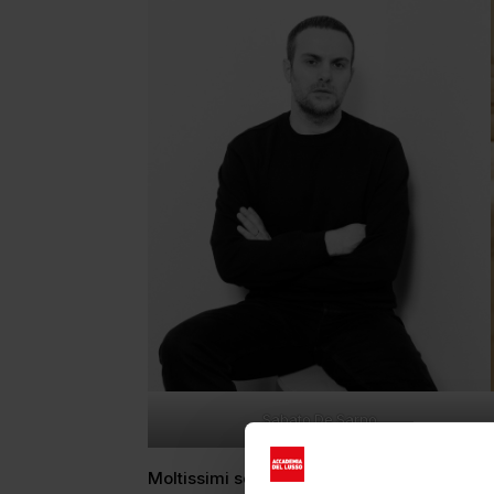
Sabato De Sarno
Moltissimi sono i designer che scelgono il to