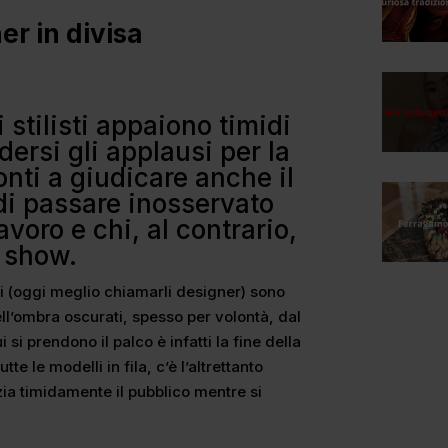
er in divisa
li stilisti appaiono timidi
dersi gli applausi per la
onti a giudicare anche il
 di passare inosservato
lavoro e chi, al contrario,
o show.
listi (oggi meglio chiamarli designer) sono
l’ombra oscurati, spesso per volontà, dal
si prendono il palco è infatti la fine della
te le modelli in fila, c’è l’altrettanto
zia timidamente il pubblico mentre si