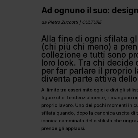
Ad ognuno il suo: design
da
Pietro Zuccotti
|
CULTURE
Alla fine di ogni sfilata g
(chi più chi meno) a pren
collezione e tutti sono pr
loro look. Tra chi decide
per far parlare il proprio 
diventa parte attiva dell
Al limite tra esseri mitologici e divi gli sti
figure che, tendenzialmente, rimangono nel
proprio lavoro. Uno dei pochi momenti in cui 
sfilata quando, dopo la canonica uscita di tut
iconica camminata dello stilista che ringra
prende gli applausi.