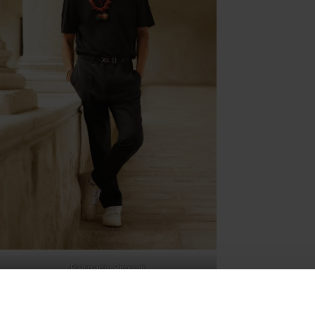
Pierpaolo Piccioli
tal blalck per presentarsi alla fine delle