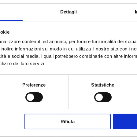
da Gucci o
Pierpaolo Piccioli
da
ck il vezzo delle sneakers bianche e
Dettagli
 invece il colore di
re Giorgio
che,
ito un immaginario iconico attorno al suo
ookie
re una vera e propria divisa fatta di pezzi
on
, per citarne uno, indossa sempre jeans,
nalizzare contenuti ed annunci, per fornire funzionalità dei socia
 non nominare la signora della moda
inoltre informazioni sul modo in cui utilizza il nostro sito con i 
icità e social media, i quali potrebbero combinarle con altre inform
ude le sfilate di Prada e Miu Miu
lizzo dei loro servizi.
hio e docollete.
Preferenze
Statistiche
Rifiuta