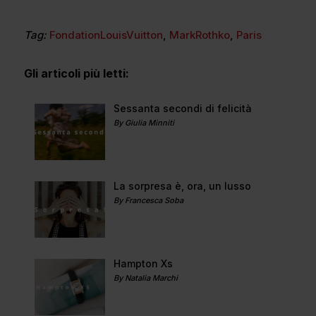
Tag:
FondationLouisVuitton
,
MarkRothko
,
Paris
Gli articoli più letti:
Sessanta secondi di felicità
By Giulia Minniti
La sorpresa è, ora, un lusso
By Francesca Soba
Hampton Xs
By Natalia Marchi