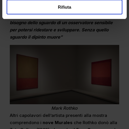
profondo quanto drammatico, quello dell’artista.
Rifiuta
“ll dipinto non può vivere nell’isolamento. Ha
bisogno dello sguardo di un osservatore sensibile
per potersi ridestare e sviluppare. Senza quello
sguardo il dipinto muore”
Mark Rothko
Altri capolavori dell’artista presenti alla mostra
comprendono i
nove Murales
che Rothko donò alla