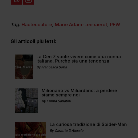
Tag:
Hautecouture
,
Marie Adam-Leenaerdt
,
PFW
Gli articoli più letti:
La Gen Z vuole vivere come una nonna
italiana. Purché sia una tendenza
By Francesca Soba
Milionario vs Miliardario: a perdere
siamo sempre noi
By Emma Sabatini
La curiosa tradizione di Spider-Man
By Carlotta D'Alessio