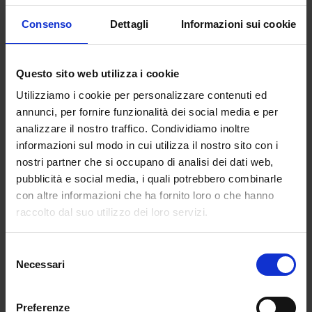
Consenso
Dettagli
Informazioni sui cookie
SS24
Marie sperimenta col
denim, il raso e il metallo
e
spazia dal
blu Navy
al
rosa
per quanto riguarda la
Questo sito web utilizza i cookie
palette colori.
Utilizziamo i cookie per personalizzare contenuti ed
annunci, per fornire funzionalità dei social media e per
analizzare il nostro traffico. Condividiamo inoltre
informazioni sul modo in cui utilizza il nostro sito con i
nostri partner che si occupano di analisi dei dati web,
pubblicità e social media, i quali potrebbero combinarle
con altre informazioni che ha fornito loro o che hanno
raccolto dal suo utilizzo dei loro servizi.
Selezione
Necessari
del
consenso
Preferenze