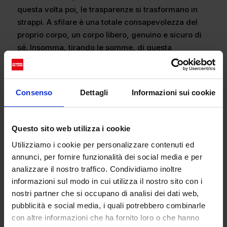
questa volta poi, le trasparenze si trasformano in
strappi. A sfilare è una totale consapevolezza del
proprio corpo, un corpo libero, genuino e sicuro di
sé. Insomma, tirando le somme, di questa
collezione SS24, in passerella si è visto
principalmente una replica di quello che ci era già
stato proposto l’anno scorso. E se la prima volta fa
Consenso
Dettagli
Informazioni sui cookie
scalpore, la seconda già diventa noioso.
Questo sito web utilizza i cookie
Utilizziamo i cookie per personalizzare contenuti ed
annunci, per fornire funzionalità dei social media e per
analizzare il nostro traffico. Condividiamo inoltre
informazioni sul modo in cui utilizza il nostro sito con i
nostri partner che si occupano di analisi dei dati web,
pubblicità e social media, i quali potrebbero combinarle
con altre informazioni che ha fornito loro o che hanno