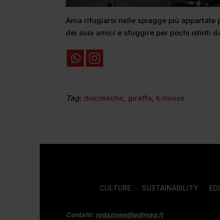
Ama rifugiarsi nelle spiagge più appartate 
dei suoi amici e sfuggire per pochi istinti da
Tag:
discoteche
,
giraffa
,
k-house
CULTURE
SUSTAINABILITY
ED
Contatti:
redazione@adlmag.it