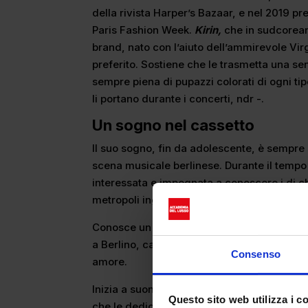
della rivista Harper’s Bazaar, e nel 2019 pr
Paris Fashion Week.
Kirin,
che in sudcorean
brand, nato con l’aiuto dell’ammirevole Virg
preferito. Sostiene che le trasmetta una se
sempre piena di pupazzi colorati di ogni tipo
li portano durante i concerti, ndr -.
Un sogno nel cassetto
Il suo sogno, fin da adolescente, è sempre 
scena musicale berlinese. Durante il tempo
interessata e impegnata a conoscere i dj c
metropoli inglese.
Conosce un produttore sudafricano che la ai
a Berlino, capitale in assoluto della techno
Consenso
amore.
Inizia a suonare a Berghain, la discoteca c
Questo sito web utilizza i c
che le dedica addirittura un’area della pist