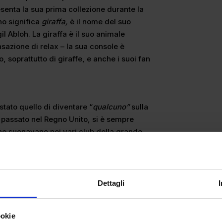
esenta la sua prima collezione durante la
o significa
giraffa,
è il nome del suo
il Abloh. La giraffa è il suo animale
nsazione di relax – la sua console è
, soprattutto di giraffe, e anche i suoi fan
stato quello di diventare “
qualcuno”
sulla
 passato nel Regno Unito, si è sempre
he suonavano nei vari club della grande
uta a migliorarsi, poco dopo si traferisce
 in Europa, e si dedica al suo più grande
Dettagli
ardine del clubbing del nostro continente,
ookie
a, nominata “
Peggy zone”
, e nel 2016