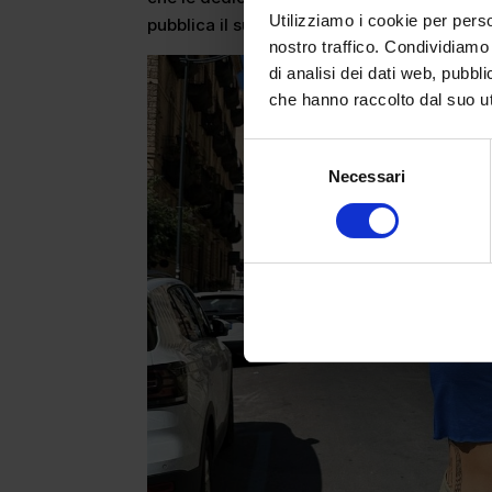
Utilizziamo i cookie per perso
pubblica il suo primo disco: l’
EP Art of War.
nostro traffico. Condividiamo 
di analisi dei dati web, pubbl
che hanno raccolto dal suo uti
Selezione
Necessari
del
consenso