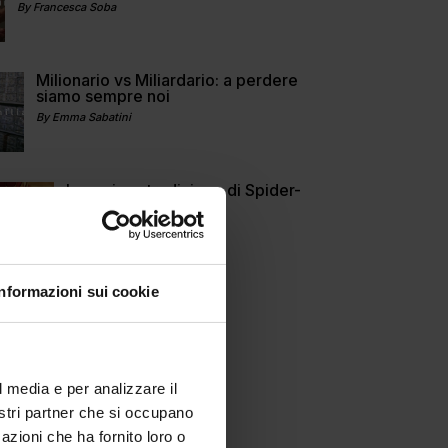
By Francesca Soba
Milionario vs Miliardario: a perdere
siamo sempre noi
By Emma Sabatini
La curiosa tradizione di Spider-
Man
By Carlotta D'Alessio
Informazioni sui cookie
l media e per analizzare il
nostri partner che si occupano
azioni che ha fornito loro o