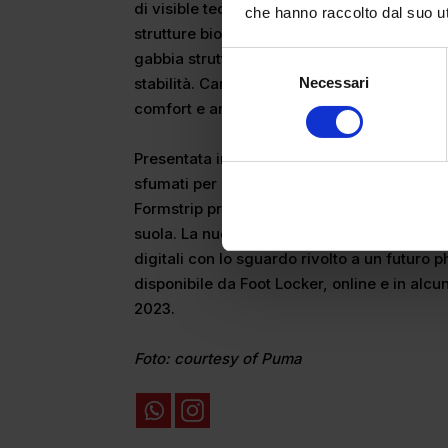
di visible technology, un’espressione innov
che hanno raccolto dal suo uti
strutture biologiche. La suola ultramorbida
gabbia strutturale che crea una soluzione i
Selezione
stabilità. Caratteristica che offre a chi la 
Necessari
del
consenso
comfort e ammortizzazione.
Presentata in l’esclusiva per Foot Locker d
sfumati per la suola mentre la tomaia è rivest
Formstrip presenta un motivo geometrico ch
suola. La nuova Exotek NITRO™, unica nel s
digitali con lo sguardo rivolto a un futuro 
disponibile da Foot Locker, online e in alcun
2023.
Foto: courtesy of Puma