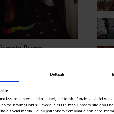
 firmata Puma
anteprima dall’ambassador PUMA
Dettagli
 con la futuristica sneakers Exotek
ookie
 alla rivoluzionaria sneaker
nalizzare contenuti ed annunci, per fornire funzionalità dei socia
o durante la presentazione “
Futrograde
“,
inoltre informazioni sul modo in cui utilizza il nostro sito con i 
a nuova scarpa è realizzata sul concetto
icità e social media, i quali potrebbero combinarle con altre inform