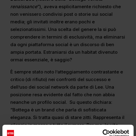
renaissance
”), aveva esplicitamente richiesto che
non venissero condivisi post o storie sui social
media; gli invitati inoltre erano pochi e
selezionatissimi. Una scelta del genere la si può
comprendere in termini di esclusività, ma eliminarsi
da ogni piattaforma social è un discorso di ben
ampia portata. Estraniarsi da un habitat divenuto
ormai essenziale, è saggio?
È sempre stato noto l’atteggiamento contrastante e
critico (di rifiuto) nei confronti del successo e
dell’uso dei social network da parte di Lee. Una
posizione resa evidente dal fatto che non abbia
neanche un profilo social. Su questo dichiara:
“Bottega è un brand che parla di sofisticata
eleganza. Si tratta quasi di stare zitti. Rappresenta il
silenzio in mezzo a tutto il rumore. Per me, la vita
significa davvero vivere il momento. Ecco perché