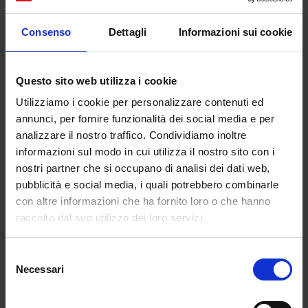
non ho i social media. Cerco di usare il mio cellulare
il meno possibile. Preferisco l’interazione umana al
Consenso
Dettagli
Informazioni sui cookie
100%”. Per il giovane designer britannico la moda
deve regalare gioia e capacità di sognare, “
In the
hardest of times, it is important to still dream
”
Questo sito web utilizza i cookie
Utilizziamo i cookie per personalizzare contenuti ed
La posizione di Lee è rispettabile ma il social media
annunci, per fornire funzionalità dei social media e per
ha comunque un ruolo chiave per la comunicazione
analizzare il nostro traffico. Condividiamo inoltre
diretta con il consumatore finale, sia per attività di
informazioni sul modo in cui utilizza il nostro sito con i
visibilità e partecipazione, sia come generatore di
nostri partner che si occupano di analisi dei dati web,
entrate. Un’operazione simile in un momento come
pubblicità e social media, i quali potrebbero combinarle
quello che oggi si sta vivendo, che ci vincola ad
con altre informazioni che ha fornito loro o che hanno
essere isolati nei nostri confini domestici e
raccolto dal suo utilizzo dei loro servizi.
amplifica la consapevolezza dell’importanza della
dimensiona digitale, è disarmante. Per non parlare
Selezione
della gestione della community, quei quattro milioni
Necessari
del
di follower (di cui 2,5 milioni su Instagram) come
consenso
saranno d’ora in poi coinvolti e presi in