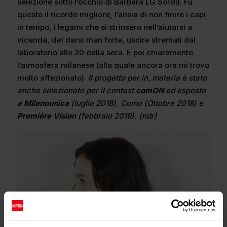
selezione sotto l’occhio di Barbara LG Sordi). Fu
questo il ricordo migliore, l’ansia di non finire i capi
in tempo, i legami che si strinsero nell’aiutarsi a
vicenda, del darsi man forte, uscire stremati dal
laboratorio alle 20 della sera. E poi chiaramente
l’atmosfera milanese (alla quale ancora ora mi trovo
molto affezionato).
Il progetto per in_materia è stato
anche selezionato per il contest
comON
ed esposto
a
Milanounica
(luglio 2018), Como (Ottobre 2018) e
Première Vision
(febbraio 2019). (ndr)