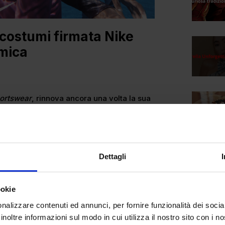
i costumi firmata Nike
amica
ortswear
, rinnova ancora una volta la sua
vità, lanciando la nuovissima linea di
ca.
el genere, infatti, solo due anni fa aveva
ortivo professionale. L’ispirazione iniziale
Dettagli
edback positivo delle atlete al Nike Pro
ilità di aiutare le atlete in nuove
ookie
 per far si che sempre più donne si
nalizzare contenuti ed annunci, per fornire funzionalità dei socia
spiega
Martha Moore
, vicepresidente e
inoltre informazioni sul modo in cui utilizza il nostro sito con i 