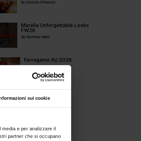
By Carlotta D'Alessio
Marella Unforgettable Looks
FW26
By Nicholas Netti
Ferragamo A\I 2026
By Francesca Di Fano
Informazioni sui cookie
l media e per analizzare il
nostri partner che si occupano