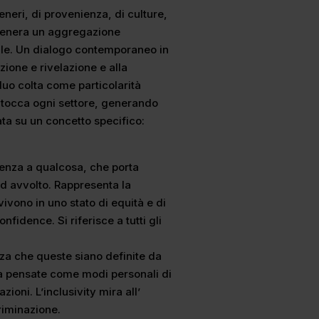
eneri, di provenienza, di culture,
e genera un aggregazione
ale. Un dialogo contemporaneo in
zione e rivelazione e alla
duo colta come particolarità
 tocca ogni settore, generando
a su un concetto specifico:
enenza a qualcosa, che porta
ed avvolto. Rappresenta la
 vivono in uno stato di equità e di
nfidence. Si riferisce a tutti gli
enza che queste siano definite da
 ma pensate come modi personali di
zioni. L’inclusivity mira all’
riminazione.