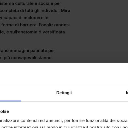
stema culturale e sociale per
completa di tutti gli individui. Mira
vi capaci di includere le
i forma di barriera. Focalizzandosi
le, e sull’anatomia diversificata
avano immagini patinate per
ri più consapevoli stanno
e comunicano privilegio ed
di consumatori preferisce la
ta il mondo che li circonda.
’inclusivity nei loro prodotti e
Dettagli
tando le basi per il loro successo
ercato.
ookie
i casting stanno virando i loro
nalizzare contenuti ed annunci, per fornire funzionalità dei socia
ù caratterizzanti e unici nel loro
inoltre informazioni sul modo in cui utilizza il nostro sito con i 