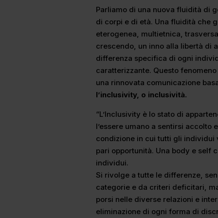
Parliamo di una nuova fluidità di g
di corpi e di età. Una fluidità ch
eterogenea, multietnica, trasvers
crescendo, un inno alla libertà di a
differenza specifica di ogni indivi
caratterizzante. Questo fenomeno
una rinnovata comunicazione basat
l’inclusivity, o inclusività.
“L’Inclusivity è lo stato di appart
l’essere umano a sentirsi accolto 
condizione in cui tutti gli individui
pari opportunità. Una body e self co
individui.
Si rivolge a tutte le differenze, s
categorie e da criteri deficitari,
porsi nelle diverse relazioni e intera
eliminazione di ogni forma di disc