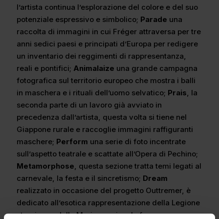
l’artista continua l’esplorazione del colore e del suo
potenziale espressivo e simbolico;
Parade
una
raccolta di immagini in cui Fréger attraversa per tre
anni sedici paesi e principati d’Europa per redigere
un inventario dei reggimenti di rappresentanza,
reali e pontifici;
Animalaize
una grande campagna
fotografica sul territorio europeo che mostra i balli
in maschera e i rituali dell’uomo selvatico;
Prais
, la
seconda parte di un lavoro già avviato in
precedenza dall’artista, questa volta si tiene nel
Giappone rurale e raccoglie immagini raffiguranti
maschere;
Perform
una serie di foto incentrate
sull’aspetto teatrale e scattate all’Opera di Pechino;
Metamorphose
, questa sezione tratta temi legati al
carnevale, la festa e il sincretismo;
Dream
realizzato in occasione del progetto Outtremer, è
dedicato all’esotica rappresentazione della Legione
straniera e della Marina nazionale francese.