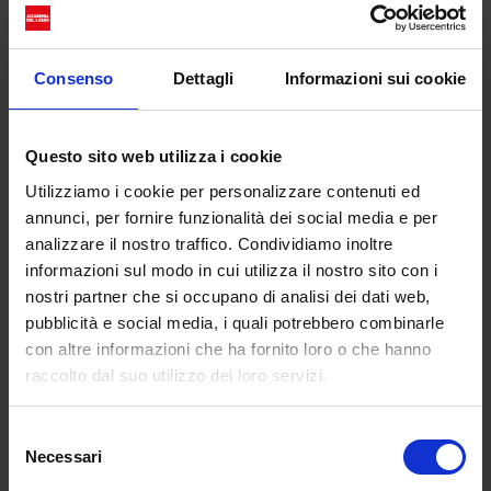
La retrospettiva, che conta oltre duecentocinquanta
Consenso
Dettagli
Informazioni sui cookie
immagini, è un ampio repertorio dell’opera
fotografica di Fréger, dalla serie dei nuotatori di
Questo sito web utilizza i cookie
pallanuoto – Water Polo – dell’anno 2000 alle
immagini più recenti come quelle della serie Mardi
Utilizziamo i cookie per personalizzare contenuti ed
Gras Indians, scattata nel 2016. L’allestimento crea
annunci, per fornire funzionalità dei social media e per
un dialogo tra i diversi gruppi di immagini
analizzare il nostro traffico. Condividiamo inoltre
attraverso un modello visivo in cui i ritratti
informazioni sul modo in cui utilizza il nostro sito con i
nostri partner che si occupano di analisi dei dati web,
fotografici coesistono con le uniformi e l’accento è
pubblicità e social media, i quali potrebbero combinarle
posto sulla crescente componente teatrale
con altre informazioni che ha fornito loro o che hanno
nell’opera dell’autore. La selezione include ritratti
raccolto dal suo utilizzo dei loro servizi.
della squadra di pattinaggio su ghiaccio finlandese
(Steps), immagini dei giovani lottatori di Sumo
(Rikishi) e degli eserciti europei e delle loro uniformi
Selezione
Necessari
del
di rappresentanza (Empire), foto di soldati Sikh
consenso
(Sikh Regiment of India) e degli elefanti di Jaipur