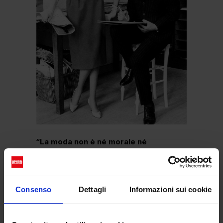
“La moda non è né morale né
immorale” diceva “ma è fatta per tirare
su il morale”
: questa la chiave per far si
che la sua instancabile e ingegnosa
Consenso
Dettagli
Informazioni sui cookie
creatività non venisse mai meno.
Dopotutto è quello che ha fatto: Karl ha
lasciato un’impronta indelebile nel mondo