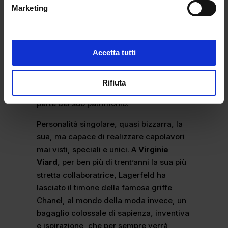
condusse una vita solitaria: come infatti
Marketing
lui stesso amava affermare, non sarebbe
mai stato in grado di lavorare o leggere
se non fosse stato solo. Detestava la vita
di tipo coniugale e aveva un solo vero
Accetta tutti
amore, la sua gattina
Choupette
, che lui
adorava e della quale andava molto
Rifiuta
fiero, tanto da essere nominata erede di
parte del suo patrimonio.
Personalità singolare, quasi bizzarra, la
sua, ma capace di realizzare capolavori
mai visti, speciali e unici. A
Virginie
Viard
, per ben più di trent’anni la sua più
stretta collaboratrice, Lagerfeld ha
lasciato il timone della famosa griffe
Chanel, al mondo della moda invece, un
bagaglio colossale di sapienza, inventiva
e ispirazione, che per sempre verrà