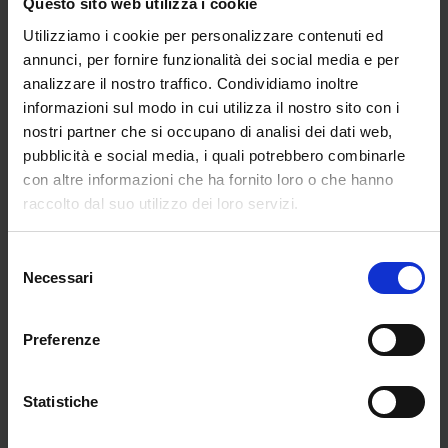
Questo sito web utilizza i cookie
della moda allietando appassionati ed
Utilizziamo i cookie per personalizzare contenuti ed
esperti. Non a caso nominato direttore
annunci, per fornire funzionalità dei social media e per
della Maison francese
Chanel
e
analizzare il nostro traffico. Condividiamo inoltre
dell’italiana
Fendi
, ne era la mente
informazioni sul modo in cui utilizza il nostro sito con i
creativa e rappresentava il loro DNA.
nostri partner che si occupano di analisi dei dati web,
Ma la sua avventura come creativo di
pubblicità e social media, i quali potrebbero combinarle
moda ebbe inizio ben prima, nella Parigi
con altre informazioni che ha fornito loro o che hanno
degli anni Cinquanta, con la vincita di un
raccolto dal suo utilizzo dei loro servizi.
prestigioso concorso sponsorizzato dal
Segretariato Internazionale della Lana
Selezione
per la creazione di un cappotto: questo è
Necessari
del
l’evento che diede il via ad una vita di
consenso
successi e soddisfazioni lavorative.
Preferenze
Aveva doti di cui nessun altro poteva
godere, una mente geniale, mai stanca di
elaborare idee, forme, prototipi e
Statistiche
accostamenti. È risaputo che lo stilista