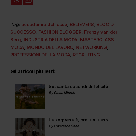
Tag:
accademia del lusso
,
BELIEVERS
,
BLOG DI
SUCCESSO
,
FASHION BLOGGER
,
Frenzy van der
Berg
,
INDUSTRIA DELLA MODA
,
MASTERCLASS
MODA
,
MONDO DEL LAVORO
,
NETWORKING
,
PROFESSIONI DELLA MODA
,
RECRUITING
Gli articoli più letti:
Sessanta secondi di felicità
By Giulia Minniti
La sorpresa è, ora, un lusso
By Francesca Soba