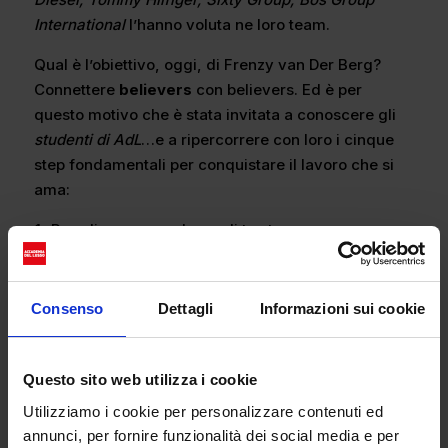
International
l’hanno voluta ne loro team.
Qual è l’obiettivo, oggi, di Frenzy van Der Berg?
Connettere
believers
con believers. Ed è per
questo motivo che è stata invitata a conoscere gli
studenti di AdL
…e a ripercorrere con loro i cinque
step fondamentali per conquistare il lavoro che si
ama:
Prendi consapevolezza di te stesso;
Individua un mentore, una guida;
Sviluppa il tuo network di conoscenze;
Acquisisci e consolida esperienze lavorative
Consenso
Dettagli
Informazioni sui cookie
internazionali;
Fai branding di te stesso.
Questo sito web utilizza i cookie
Utilizziamo i cookie per personalizzare contenuti ed
annunci, per fornire funzionalità dei social media e per