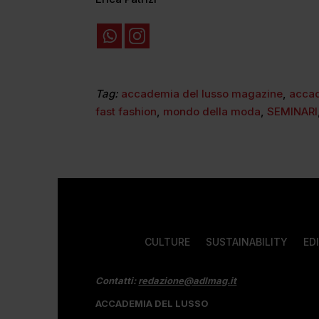
Tag:
accademia del lusso magazine
,
acca
fast fashion
,
mondo della moda
,
SEMINARI
CULTURE
SUSTAINABILITY
ED
Contatti:
redazione@adlmag.it
ACCADEMIA DEL LUSSO