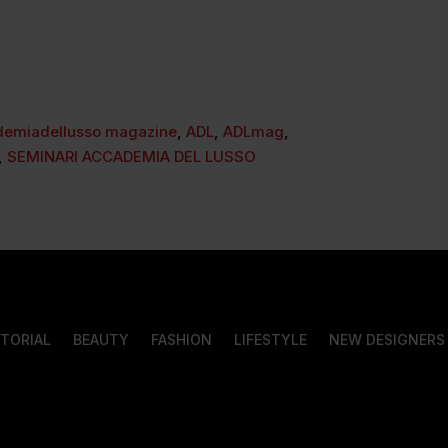
demiadellusso magazine
,
ADL
,
ADLmag
,
,
SEMINARI ACCADEMIA DEL LUSSO
ITORIAL
BEAUTY
FASHION
LIFESTYLE
NEW DESIGNERS