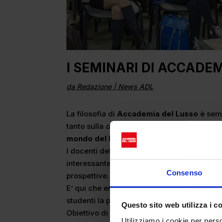
I SEMINARI DI ACCADE
da
Redazione
|
News ADL
La filosofia di
Accademia del Lusso
è semp
tanto sulla
didattica frontale i
n aula quanto 
mondo del lavoro
attraverso
seminari, co
I docenti della scuola sono tutti
professioni
interessante e stimolante introdurre nell’
am
Consenso
prospettive.
E’ qui che entra in gioco la testimonianza 
studenti la propria
esperienza lavorativa
re
Questo sito web utilizza i c
Obiettivo di questi incontri diretti con espo
Utilizziamo i cookie per perso