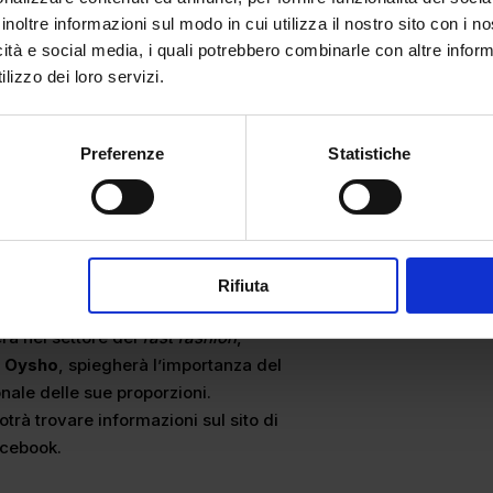
ondo il dinamismo caratteristico del
inoltre informazioni sul modo in cui utilizza il nostro sito con i 
o necessario per chiunque voglia operare
icità e social media, i quali potrebbero combinarle con altre inform
lizzo dei loro servizi.
 rivolti agli studenti di
ADL
, ma rivolti a
 tema trattato.
 vedranno protagonisti settori alquanto
Preferenze
Statistiche
ensione delle diverse sfaccettature del
 autori del famoso fashion blog,
ondo della
moda sul web
e dell’ingerenza
Rifiuta
itano sui brand.
ra nel settore del
fast fashion
,
e
Oysho
, spiegherà l’importanza del
onale delle sue proporzioni.
trà trovare informazioni sul sito di
acebook.