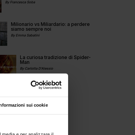
By Francesca Soba
Milionario vs Miliardario: a perdere
siamo sempre noi
By Emma Sabatini
La curiosa tradizione di Spider-
Man
By Carlotta D'Alessio
Informazioni sui cookie
l media e per analizzare il