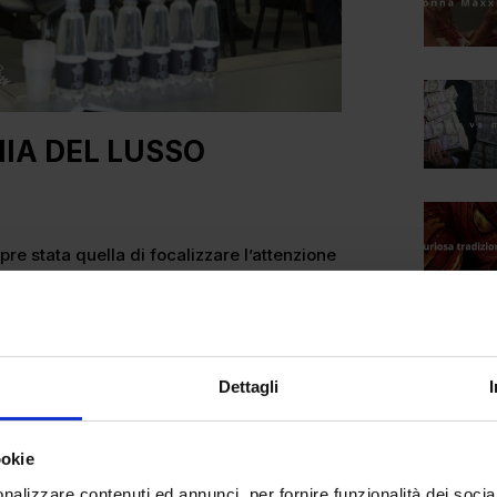
MIA DEL LUSSO
re stata quella di focalizzare l’attenzione
sull’esperienza e interazione diretta con il
nferenze
e
incontri.
sti delsettore moda
; tuttavia è sempre
biente accademico
nuovi input e
Dettagli
diretta di nuove figure che raccontano agli
ale e concreta.
ookie
nenti di diversi
fashion brand
e settori è
nalizzare contenuti ed annunci, per fornire funzionalità dei socia